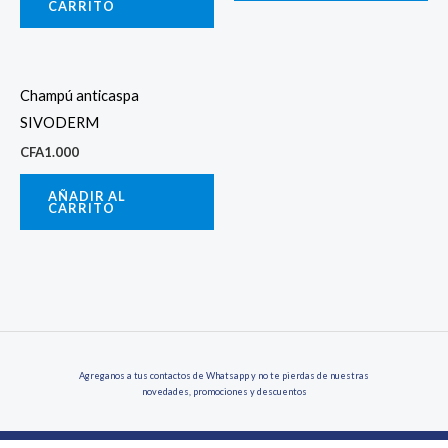
CARRITO
Champú anticaspa
SIVODERM
CFA
1.000
AÑADIR AL
CARRITO
Agreganos a tus contactos de Whatsapp y no te pierdas de nuestras
novedades, promociones y descuentos