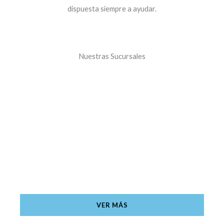
dispuesta siempre a ayudar.
Nuestras Sucursales
Sucursal Principal
Calle del Alcalde Abilio Balboa, Malabo, Guinea
Ecuatorial
VER MÁS