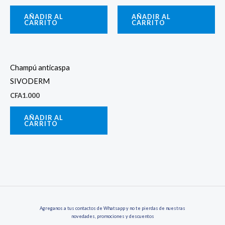
AÑADIR AL
AÑADIR AL
CARRITO
CARRITO
Champú anticaspa
SIVODERM
CFA
1.000
AÑADIR AL
CARRITO
Agreganos a tus contactos de Whatsapp y no te pierdas de nuestras
novedades, promociones y descuentos