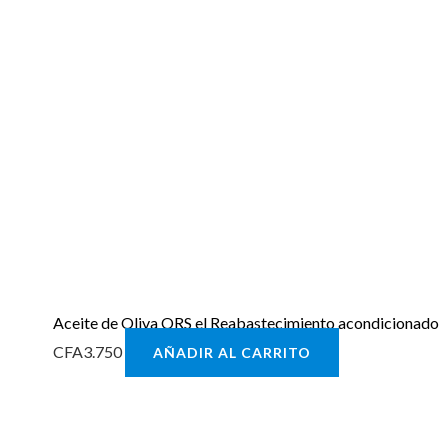
Aceite de Oliva ORS el Reabastecimiento acondicionado
CFA
3.750
AÑADIR AL CARRITO