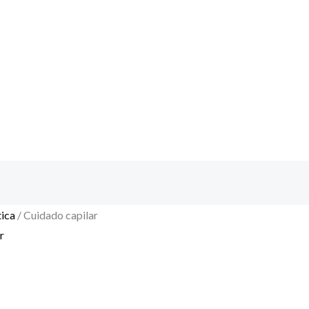
ica
/ Cuidado capilar
r
5 de 75 resultados