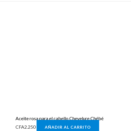
Aceite rosa para el cabello Chevelure Chébé
CFA
2.250
AÑADIR AL CARRITO