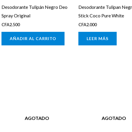
Desodorante Tulipán Negro Deo
Desodorante Tulipan Neg
Spray Original
Stick Coco Pure White
CFA
2.500
CFA
2.000
AÑADIR AL CARRITO
LEER MÁS
AGOTADO
AGOTADO