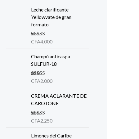
Leche clarificante
Yellowvate de gran
formato
Valorado en
CFA
4.000
5.00
de 5
Champú anticaspa
SULFUR-18
Valorado en
CFA
2.000
5.00
de 5
CREMA ACLARANTE DE
CAROTONE
Valorado en
CFA
2.250
5.00
de 5
Limones del Caribe