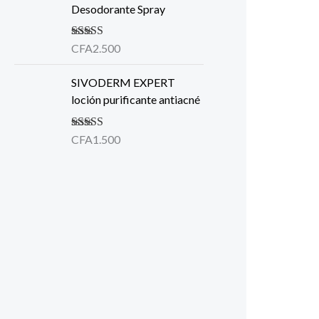
Desodorante Spray
Valorado en
CFA
2.500
5.00
de 5
SIVODERM EXPERT
loción purificante antiacné
Valorado
CFA
1.500
en
4.00
de
5