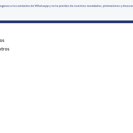
eganos a tus contactos de Whatsapp y no te pierdas de nuestras novedades, promociones y descue
os
otros