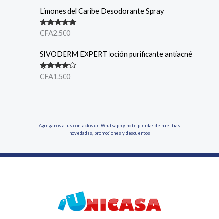
Limones del Caribe Desodorante Spray
Note
5.00
CFA
2.500
sur 5
SIVODERM EXPERT loción purificante antiacné
Note
4.00
CFA
1.500
sur 5
Agreganos a tus contactos de Whatsapp y no te pierdas de nuestras
novedades, promociones y descuentos