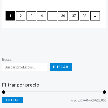
1
2
3
4
…
36
37
38
→
Buscar
BUSCAR
Filtrar por precio
FILTRAR
Precio:
CFA0
—
CFA25.000