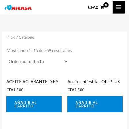
Ir
P
P
CFA
0
al
r
r
contenido
e
e
c
c
Inicio
/ Catálogo
i
i
o
o
Mostrando 1–15 de 559 resultados
í
á
n
x
ACEITE ACLARANTE D.E.S
Aceite antiestrías OIL PLUS
i
i
CFA
1.500
CFA
2.500
o
o
AÑADIR AL
AÑADIR AL
CARRITO
CARRITO