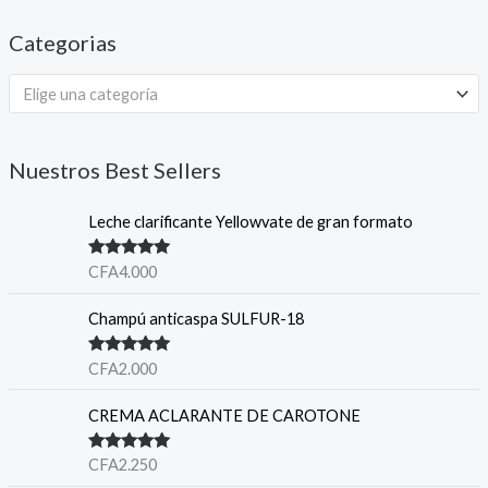
Categorias
Elige una categoría
Nuestros Best Sellers
Leche clarificante Yellowvate de gran formato
Note
5.00
CFA
4.000
sur 5
Champú anticaspa SULFUR-18
Note
5.00
CFA
2.000
sur 5
CREMA ACLARANTE DE CAROTONE
Note
5.00
CFA
2.250
sur 5