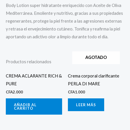
Body Lotion super hidratante enriquecido con Aceite de Oliva
Mediterránea. Emoliente y nutritivo, gracias a sus propiedades
regenerantes, protege la piel frente a las agresiones externas
y retrasa el envejecimiento cutáneo. Tonifica y reafirma la piel
aportando un adictivo olor a limpio durante todo el día.
AGOTADO
Productos relacionados
CREMA ACLARANTE RICH &
Crema corporal clarificante
PURE
PERLA DI MARE
CFA
2.000
CFA
1.000
AÑADIR AL
LEER MÁS
CARRITO