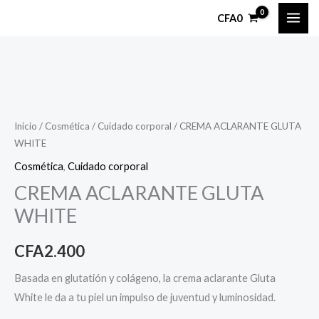
Ir
CFA
0
al
contenido
Inicio
/
Cosmética
/
Cuidado corporal
/ CREMA ACLARANTE GLUTA
WHITE
Cosmética
,
Cuidado corporal
CREMA ACLARANTE GLUTA
WHITE
CFA
2.400
Basada en glutatión y colágeno, la crema aclarante Gluta
White le da a tu piel un impulso de juventud y luminosidad.