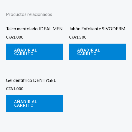
Productos relacionados
Talco mentolado IDEAL MEN
Jabón Exfoliante SIVODERM
CFA
1.000
CFA
1.500
AÑADIR AL
AÑADIR AL
CARRITO
CARRITO
Gel dentífrico DENTYGEL
CFA
1.000
AÑADIR AL
CARRITO