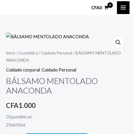
Ir
CFA
0
al
contenido
BÁLSAMO
MENTOLADO
ANACONDA
Inicio
/
Cosmética
/
Cuidado Personal
/ BÁLSAMO MENTOLADO
ANACONDA
cantidad
Cuidado corporal
,
Cuidado Personal
BÁLSAMO MENTOLADO
ANACONDA
CFA
1.000
Disponible en
25ml/65ml