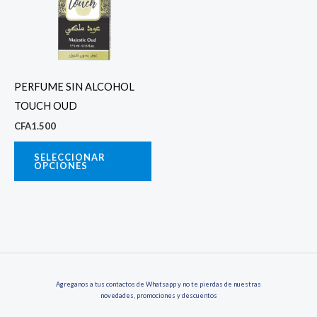
variantes.
Las
opciones
se
PERFUME SIN ALCOHOL
pueden
TOUCH OUD
elegir
CFA
1.500
en
la
SELECCIONAR
OPCIONES
página
de
producto
Agreganos a tus contactos de Whatsapp y no te pierdas de nuestras
novedades, promociones y descuentos