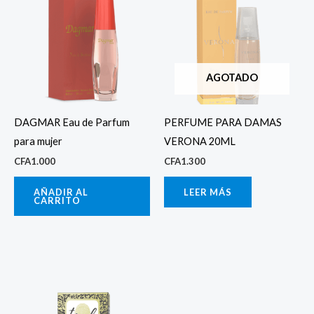
AGOTADO
DAGMAR Eau de Parfum
PERFUME PARA DAMAS
para mujer
VERONA 20ML
CFA
1.000
CFA
1.300
AÑADIR AL
LEER MÁS
CARRITO
Este
producto
tiene
múltiples