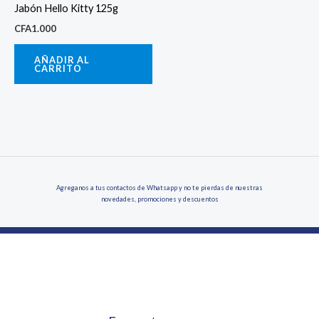
Jabón Hello Kitty 125g
CFA
1.000
AÑADIR AL
CARRITO
Agreganos a tus contactos de Whatsapp y no te pierdas de nuestras
novedades, promociones y descuentos