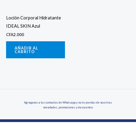
Loción Corporal Hidratante
IDEAL SKIN Azul
CFA
2.000
AÑADIR AL
CARRITO
Agreganos a tus contactos de Whatsapp y no te pierdas de nuestras
novedades, promociones y descuentos