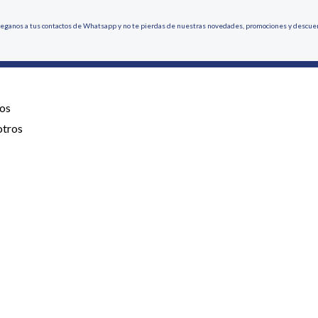
eganos a tus contactos de Whatsapp y no te pierdas de nuestras novedades, promociones y descue
os
otros