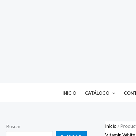
Ir
al
contenido
INICIO
CATÁLOGO
CON
Inicio
/ Produc
Buscar
Vitamin White