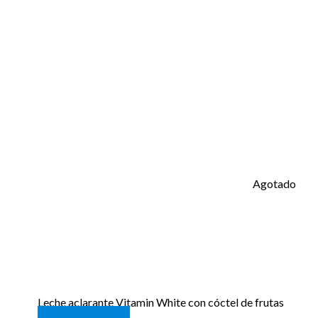
3 resultados
Agotado
Leche aclarante Vitamin White con cóctel de frutas