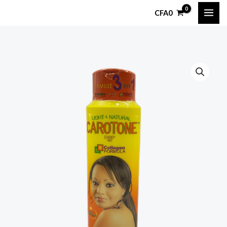
Ir
CFA
0
al
contenido
Leche
clarificante
Carotone
cantidad