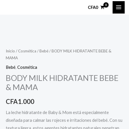
Ir
CFA
0
al
contenido
BODY
MILK
HIDRATANTE
Inicio
/
Cosmética
/
Bebé
/ BODY MILK HIDRATANTE BEBE &
MAMA
BEBE
&
Bebé
,
Cosmética
MAMA
BODY MILK HIDRATANTE BEBE
cantidad
& MAMA
CFA
1.000
La leche hidratante de Baby & Mom está especialmente
diseñada para calmar las rojeces e irritaciones del bebé. Con su
textura ligera, estos agentes hidratantes naturales penetran