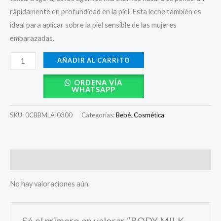
rápidamente en profundidad en la piel. Esta leche también es
ideal para aplicar sobre la piel sensible de las mujeres
embarazadas.
AÑADIR AL CARRITO
ORDENA VÍA
WHATSAPP
SKU:
0CBBMLAI0300
Categorías:
Bebé
,
Cosmética
Valoraciones (0)
No hay valoraciones aún.
Sé el primero en valorar “BODY MILK