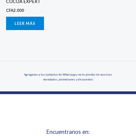
COCOA EXPERT
CFA
2.000
LEER MÁS
Agreganos a tus contactos de Whatsapp y no te pierdas de nuestras
novedades, promociones y descuentos
Encuentranos en: