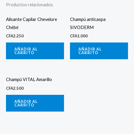
Productos relacionados
Alisante Capilar Chevelure
Champú anticaspa
Chébé
SIVODERM
CFA
2.250
CFA
1.000
AÑADIR AL
AÑADIR AL
CARRITO
CARRITO
Champú VITAL Amarillo
CFA
2.500
AÑADIR AL
CARRITO