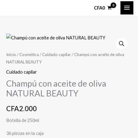
Ir
CFA
0
al
contenido
Champú
con
aceite
Inicio
/
Cosmética
/
Cuidado capilar
/ Champú con aceite de oliva
NATURAL BEAUTY
de
oliva
Cuidado capilar
NATURAL
Champú con aceite de oliva
BEAUTY
NATURAL BEAUTY
cantidad
CFA
2.000
Botella de 250ml
36 piezas en la caja