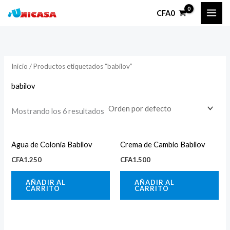
Ir
P
P
CFA
0
al
r
r
contenido
e
e
c
c
Inicio
/ Productos etiquetados “babilov”
i
i
o
o
babilov
Mostrando los 6 resultados
í
á
n
x
Agua de Colonia Babilov
Crema de Cambio Babilov
i
i
CFA
1.250
CFA
1.500
o
o
AÑADIR AL
AÑADIR AL
CARRITO
CARRITO