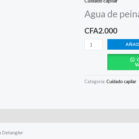
Cuidado capilar
peinado
Agua de pein
desenredante
Cantu
CFA
2.000
cantidad
AÑAD
W
Categoría:
Cuidado capilar
m Detangler