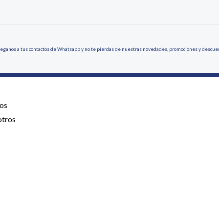
eganos a tus contactos de Whatsapp y no te pierdas de nuestras novedades, promociones y descue
os
otros