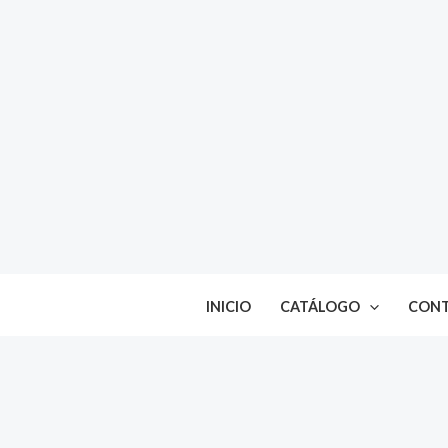
Ir
al
contenido
INICIO
CATÁLOGO
CON