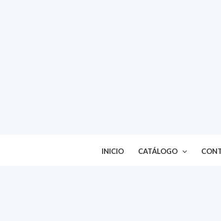
Ir
al
contenido
INICIO
CATÁLOGO
CON