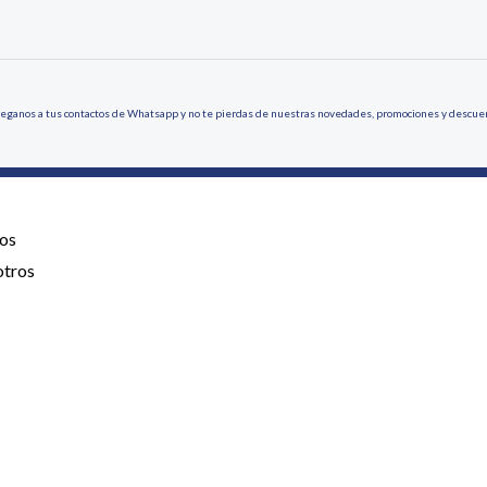
eganos a tus contactos de Whatsapp y no te pierdas de nuestras novedades, promociones y descue
os
otros