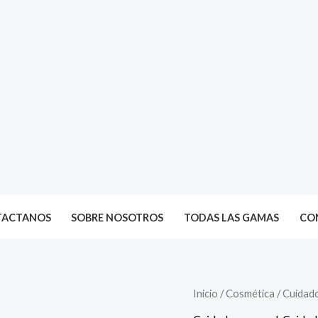
TACTANOS
SOBRE NOSOTROS
TODAS LAS GAMAS
CON
Inicio
/
Cosmética
/
Cuidad