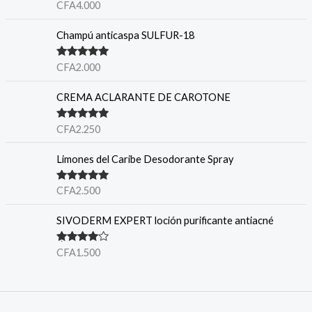
Valorado en
CFA
4.000
5.00
de 5
Champú anticaspa SULFUR-18
Valorado en
CFA
2.000
5.00
de 5
CREMA ACLARANTE DE CAROTONE
Valorado en
CFA
2.250
5.00
de 5
Limones del Caribe Desodorante Spray
Valorado en
CFA
2.500
5.00
de 5
SIVODERM EXPERT loción purificante antiacné
Valorado
CFA
1.500
en
4.00
de 5