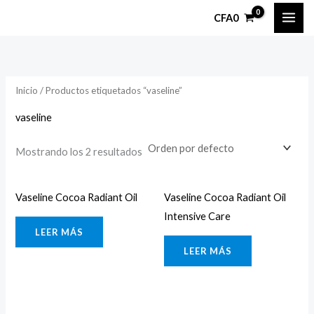
Ir
CFA
0
al
contenido
Inicio
/ Productos etiquetados “vaseline”
vaseline
Mostrando los 2 resultados
Vaseline Cocoa Radiant Oil
Vaseline Cocoa Radiant Oil
Intensive Care
LEER MÁS
LEER MÁS