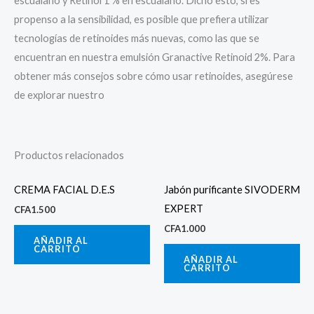
escualano y Retinol 1 % en escualano. Dicho esto, si es
propenso a la sensibilidad, es posible que prefiera utilizar
tecnologías de retinoides más nuevas, como las que se
encuentran en nuestra emulsión Granactive Retinoid 2%. Para
obtener más consejos sobre cómo usar retinoides, asegúrese
de explorar nuestro
Productos relacionados
CREMA FACIAL D.E.S
Jabón purificante SIVODERM
EXPERT
CFA
1.500
CFA
1.000
AÑADIR AL
CARRITO
AÑADIR AL
CARRITO