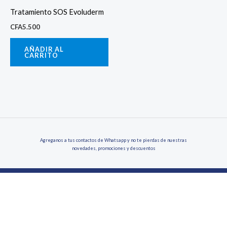
Tratamiento SOS Evoluderm
CFA
5.500
AÑADIR AL
CARRITO
Agreganos a tus contactos de Whatsapp y no te pierdas de nuestras
novedades, promociones y descuentos