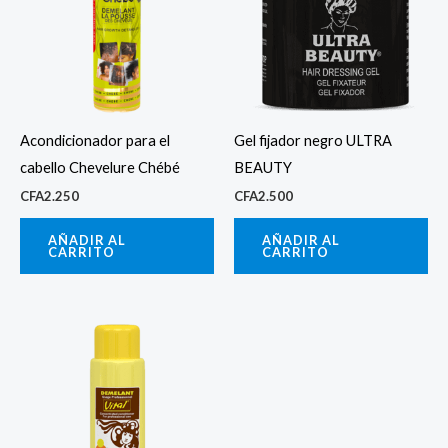
Acondicionador para el
Gel fijador negro ULTRA
cabello Chevelure Chébé
BEAUTY
CFA
2.250
CFA
2.500
AÑADIR AL
AÑADIR AL
CARRITO
CARRITO