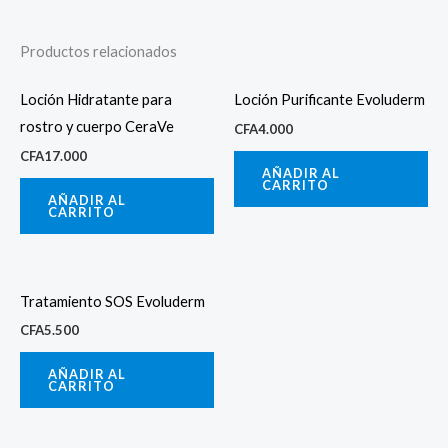
Productos relacionados
Loción Hidratante para
Loción Purificante Evoluderm
rostro y cuerpo CeraVe
CFA
4.000
CFA
17.000
AÑADIR AL
CARRITO
AÑADIR AL
CARRITO
Tratamiento SOS Evoluderm
CFA
5.500
AÑADIR AL
CARRITO