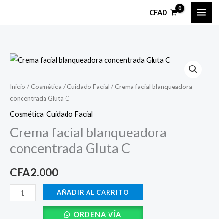
Ir
CFA
0
al
contenido
Crema
facial
blanqueadora
Inicio
/
Cosmética
/
Cuidado Facial
/ Crema facial blanqueadora
concentrada Gluta C
concentrada
Gluta
Cosmética
,
Cuidado Facial
C
Crema facial blanqueadora
cantidad
concentrada Gluta C
CFA
2.000
AÑADIR AL CARRITO
ORDENA VÍA