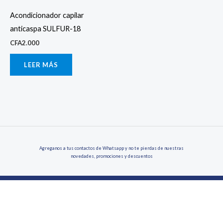
Acondicionador capilar
anticaspa SULFUR-18
CFA
2.000
LEER MÁS
Agreganos a tus contactos de Whatsapp y no te pierdas de nuestras
novedades, promociones y descuentos