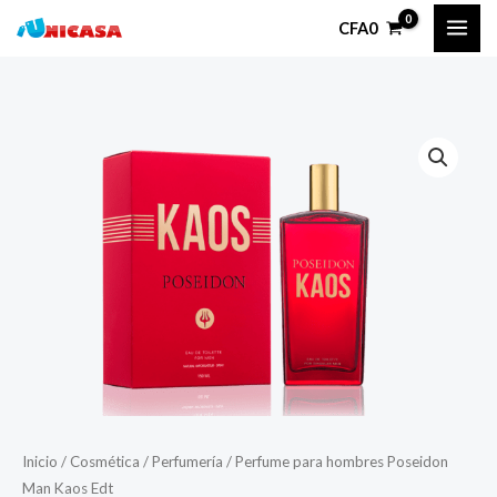
Ir
CFA
0
al
contenido
Inicio
/
Cosmética
/
Perfumería
/ Perfume para hombres Poseidon
Man Kaos Edt