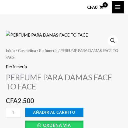
Ir
CFA
0
al
contenido
PERFUME
PARA
DAMAS
Inicio
/
Cosmética
/
Perfumería
/ PERFUME PARA DAMAS FACE TO
FACE
FACE
TO
Perfumería
FACE
PERFUME PARA DAMAS FACE
cantidad
TO FACE
CFA
2.500
AÑADIR AL CARRITO
ORDENA VÍA