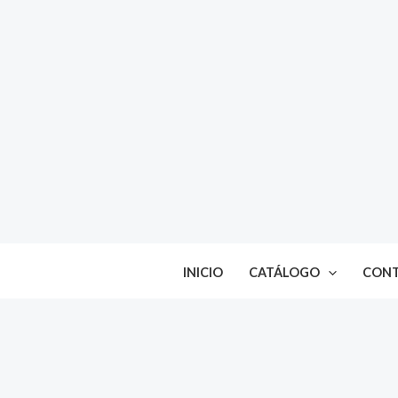
Ir
al
contenido
INICIO
CATÁLOGO
CON