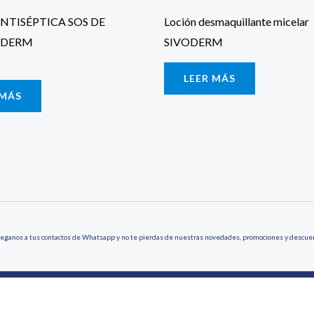
NTISÉPTICA SOS DE
Loción desmaquillante micelar
DERM
SIVODERM
LEER MÁS
 MÁS
eganos a tus contactos de Whatsapp y no te pierdas de nuestras novedades, promociones y descue