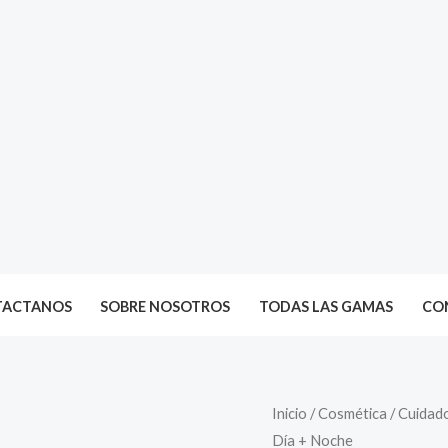
TACTANOS
SOBRE NOSOTROS
TODAS LAS GAMAS
CON
Inicio
/
Cosmética
/
Cuidado
Día + Noche