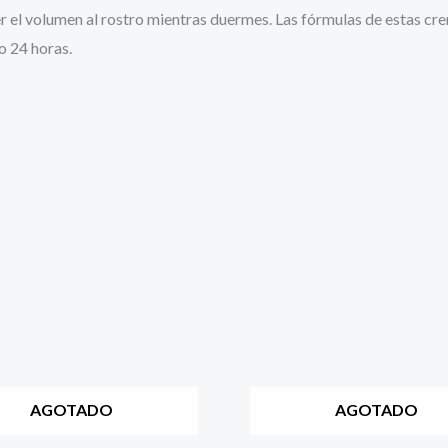
r el volu
men
al rostro mientras duermes. Las fórmulas de estas cr
o 24 horas.
AGOTADO
AGOTADO