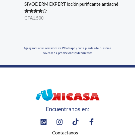
SIVODERM EXPERT loción purificante antiacné
Valorado
CFA
1.500
en
4.00
de 5
Agreganos a tus contactos de Whatsapp y no te pierdas de nuestras
novedades, promociones y descuentos
Encuentranos en:
Contactanos