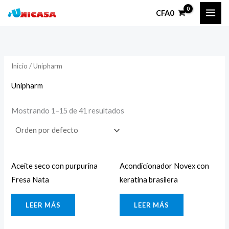
Ir
P
P
CFA
0
al
r
r
contenido
e
e
c
c
Inicio
/ Unipharm
i
i
o
o
Unipharm
Mostrando 1–15 de 41 resultados
í
á
n
x
i
i
Aceite seco con purpurina
Acondicionador Novex con
o
o
Fresa Nata
keratina brasilera
LEER MÁS
LEER MÁS