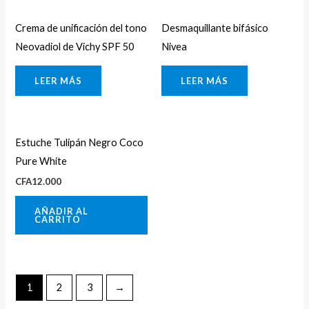
Crema de unificación del tono
Desmaquillante bifásico
Neovadiol de Vichy SPF 50
Nivea
LEER MÁS
LEER MÁS
Estuche Tulipán Negro Coco
Pure White
CFA
12.000
AÑADIR AL
CARRITO
1
2
3
→