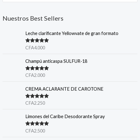
Nuestros Best Sellers
Leche clarificante Yellowvate de gran formato
Valorado en
CFA
4.000
5.00
de 5
Champú anticaspa SULFUR-18
Valorado en
CFA
2.000
5.00
de 5
CREMA ACLARANTE DE CAROTONE
Valorado en
CFA
2.250
5.00
de 5
Limones del Caribe Desodorante Spray
Valorado en
CFA
2.500
5.00
de 5