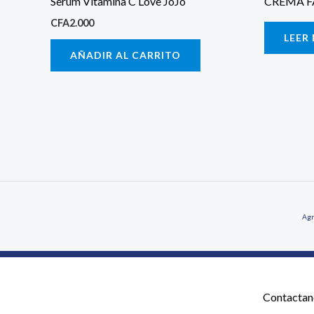
Serum Vitamina C Love JoJo
CREMA F
CFA
2.000
LEER
AÑADIR AL CARRITO
Agr
Contactan