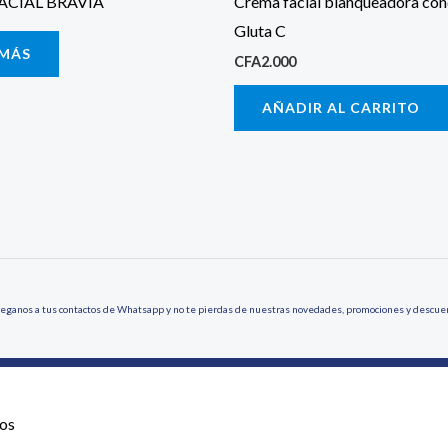
ACIAL BRAVIA
Crema facial blanqueadora co
Gluta C
 MÁS
CFA
2.000
AÑADIR AL CARRITO
eganos a tus contactos de Whatsapp y no te pierdas de nuestras novedades, promociones y descue
os