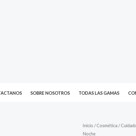
TACTANOS
SOBRE NOSOTROS
TODAS LAS GAMAS
CON
Inicio
/
Cosmética
/
Cuidado
Noche