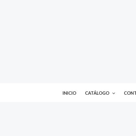
Ir
al
contenido
INICIO
CATÁLOGO
CON