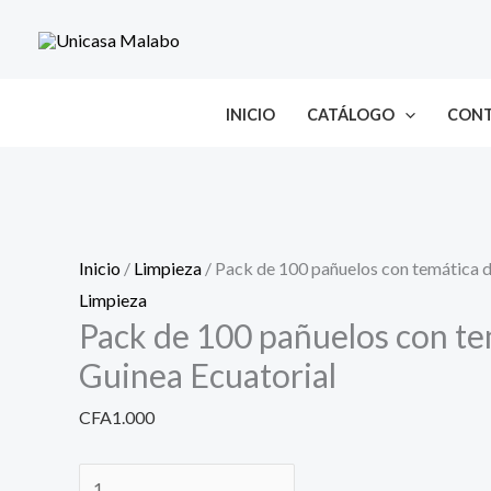
Ir
Pack
al
de
contenido
100
pañuelos
INICIO
CATÁLOGO
CON
con
temática
de
Guinea
Inicio
/
Limpieza
/ Pack de 100 pañuelos con temática d
Ecuatorial
Limpieza
cantidad
Pack de 100 pañuelos con te
Guinea Ecuatorial
CFA
1.000