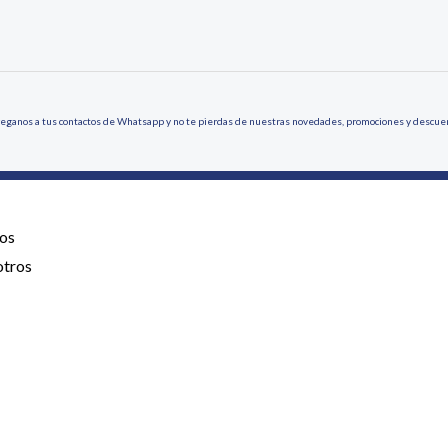
eganos a tus contactos de Whatsapp y no te pierdas de nuestras novedades, promociones y descue
os
otros