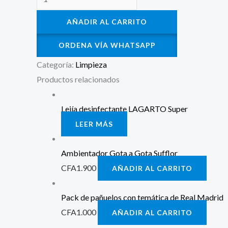
AÑADIR AL CARRITO
ORDENA VÍA WHATSAPP
Categoría:
Limpieza
Productos relacionados
Lejía desinfectante LAGARTO Super
LEER MÁS
Ambientador Gota a Gota Sufflor
CFA
1.900
AÑADIR AL CARRITO
Pack de pañuelos con temática de Real Madrid
CFA
1.000
AÑADIR AL CARRITO