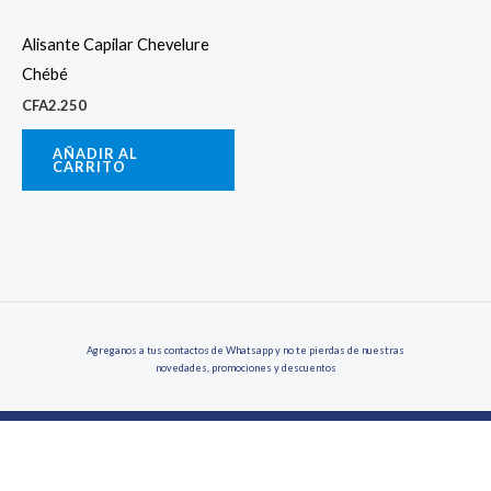
Alisante Capilar Chevelure
Chébé
CFA
2.250
AÑADIR AL
CARRITO
Agreganos a tus contactos de Whatsapp y no te pierdas de nuestras
novedades, promociones y descuentos