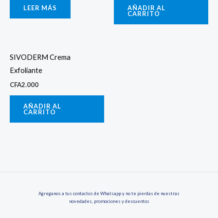
LEER MÁS
AÑADIR AL
CARRITO
SIVODERM Crema
Exfoliante
CFA
2.000
AÑADIR AL
CARRITO
Agreganos a tus contactos de Whatsapp y no te pierdas de nuestras
novedades, promociones y descuentos