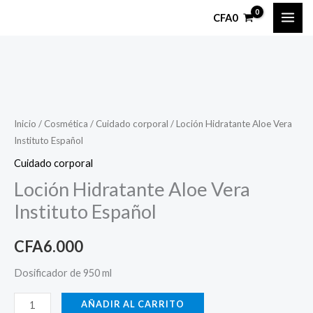
Ir
CFA
0
al
contenido
Loción
Hidratante
Aloe
Inicio
/
Cosmética
/
Cuidado corporal
/ Loción Hidratante Aloe Vera
Instituto Español
Vera
Instituto
Cuidado corporal
Español
Loción Hidratante Aloe Vera
cantidad
Instituto Español
CFA
6.000
Dosificador de 950 ml
AÑADIR AL CARRITO