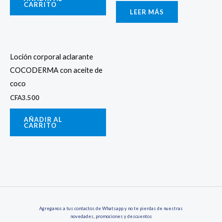
CARRITO
LEER MÁS
Loción corporal aclarante
COCODERMA con aceite de
coco
CFA
3.500
AÑADIR AL
CARRITO
Agreganos a tus contactos de Whatsapp y no te pierdas de nuestras
novedades, promociones y descuentos