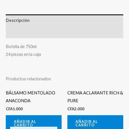
Descripción
Valoraciones (0)
Botella de 750ml
24 piezas en la caja
Productos relacionados
BÁLSAMO MENTOLADO
CREMA ACLARANTE RICH &
ANACONDA
PURE
CFA
1.000
CFA
2.000
AÑADIR AL
AÑADIR AL
CARRITO
CARRITO