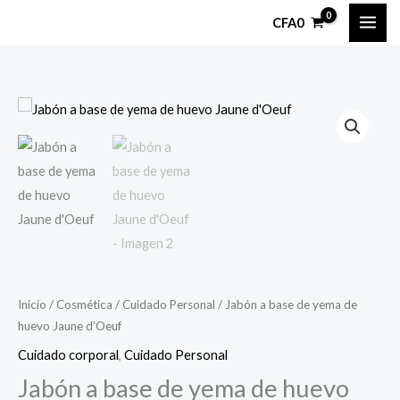
Ir
CFA
0
al
contenido
Jabón
a
base
de
yema
de
huevo
Jaune
d'Oeuf
Inicio
/
Cosmética
/
Cuidado Personal
/ Jabón a base de yema de
cantidad
huevo Jaune d’Oeuf
Cuidado corporal
,
Cuidado Personal
Jabón a base de yema de huevo