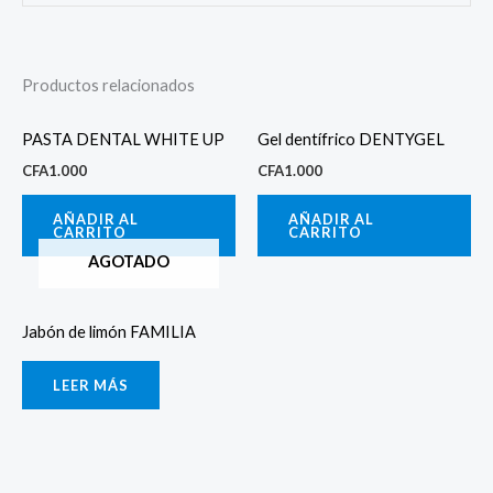
Productos relacionados
PASTA DENTAL WHITE UP
Gel dentífrico DENTYGEL
CFA
1.000
CFA
1.000
AÑADIR AL
AÑADIR AL
CARRITO
CARRITO
AGOTADO
Jabón de limón FAMILIA
LEER MÁS