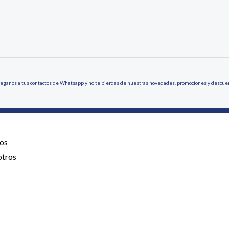
eganos a tus contactos de Whatsapp y no te pierdas de nuestras novedades, promociones y descue
os
otros