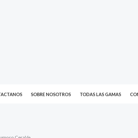
TACTANOS
SOBRE NOSOTROS
TODAS LAS GAMAS
CON
pumoso CeraVe