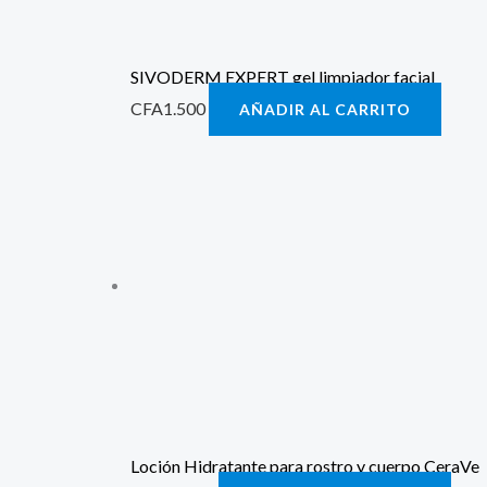
SIVODERM EXPERT gel limpiador facial
CFA
1.500
AÑADIR AL CARRITO
Loción Hidratante para rostro y cuerpo CeraVe