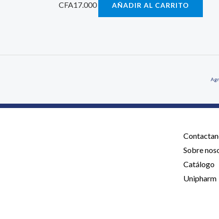
CFA
17.000
AÑADIR AL CARRITO
Agr
Contactan
Sobre nos
Catálogo
Unipharm