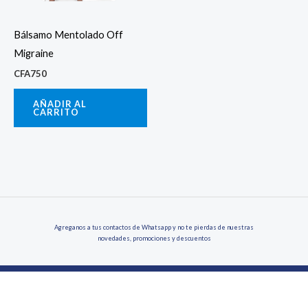
Bálsamo Mentolado Off
Migraine
CFA
750
AÑADIR AL
CARRITO
Agreganos a tus contactos de Whatsapp y no te pierdas de nuestras
novedades, promociones y descuentos