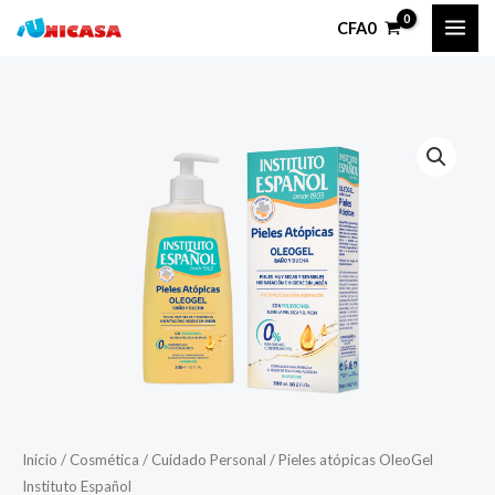
Ir
CFA
0
al
contenido
Pieles
atópicas
OleoGel
Instituto
Español
cantidad
Inicio
/
Cosmética
/
Cuidado Personal
/ Pieles atópicas OleoGel
Instituto Español