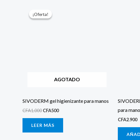
El
El
precio
precio
¡Oferta!
¡Oferta!
original
actual
era:
es:
CFA1.000.
CFA500.
AGOTADO
SIVODERM gel higienizante para manos
SIVODERM 
para man
CFA
1.000
CFA
500
CFA
2.900
LEER MÁS
AÑAD