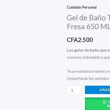
Baño
Cuidado Personal
Tulipán
Gel de Baño 
Negro
Fresa 650 M
Besitos
de
CFA
2.500
Fresa
650
Los geles de baño que 
ML
cremoso, hidratante y que
cantidad
Te presentamos nuestra n
Despertarán tus sentidos 
AÑAD
W