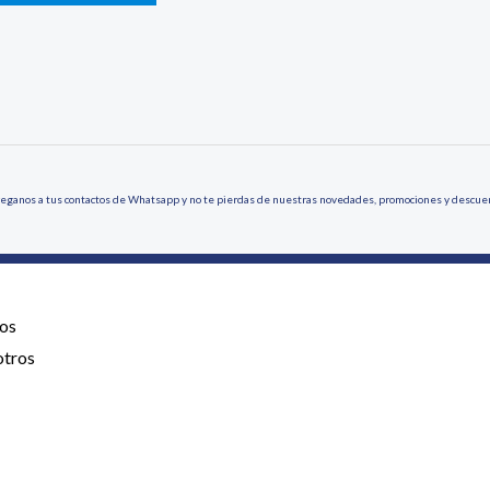
eganos a tus contactos de Whatsapp y no te pierdas de nuestras novedades, promociones y descue
os
otros