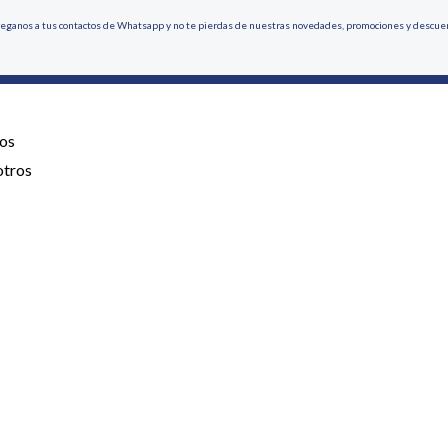
eganos a tus contactos de Whatsapp y no te pierdas de nuestras novedades, promociones y descue
os
otros