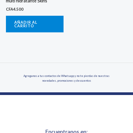
multi hidratante Skins
CFA
4.500
AÑADIR AL
CARRITO
Agreganos a tus contactos de Whatsapp y no te pierdas de nuestras
novedades, promociones y descuentos
Encuentranos en: