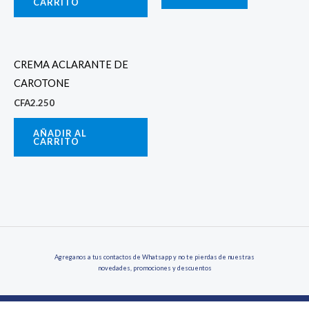
CARRITO
CREMA ACLARANTE DE
CAROTONE
CFA
2.250
AÑADIR AL
CARRITO
Agreganos a tus contactos de Whatsapp y no te pierdas de nuestras
novedades, promociones y descuentos