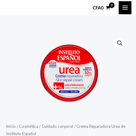
Ir
CFA
0
al
contenido
Crema
Reparadora
Urea
de
Instituto
Español
cantidad
Inicio
/
Cosmética
/
Cuidado corporal
/ Crema Reparadora Urea de
Instituto Español