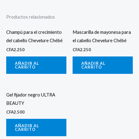
Productos relacionados
Champú para el crecimiento
Mascarilla de mayonesa para
del cabello Chevelure Chébé
el cabello Chevelure Chébé
CFA
2.250
CFA
2.250
AÑADIR AL
AÑADIR AL
CARRITO
CARRITO
Gel fijador negro ULTRA
BEAUTY
CFA
2.500
AÑADIR AL
CARRITO