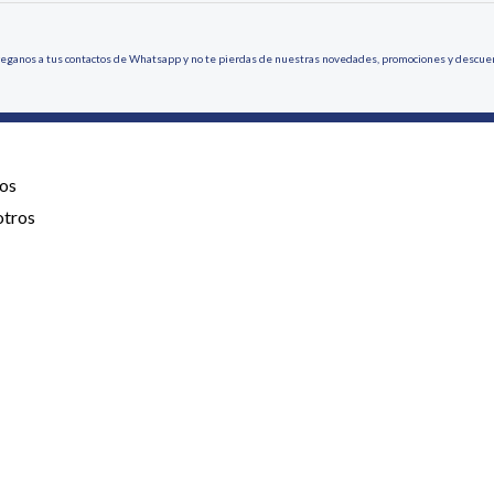
eganos a tus contactos de Whatsapp y no te pierdas de nuestras novedades, promociones y descue
os
otros