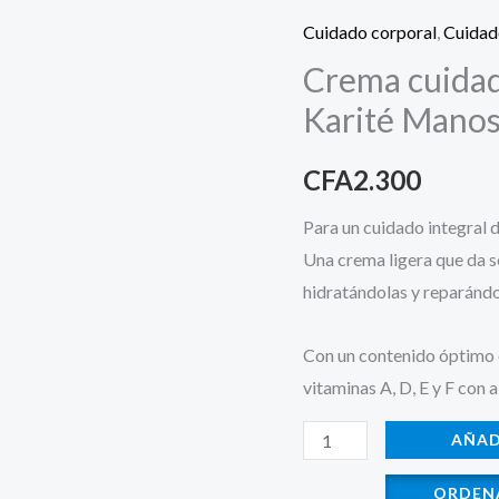
de
Cuidado corporal
,
Cuidad
manos
Crema cuidad
y
Karité Manos 
uñas
con
CFA
2.300
Karité
Manos
Para un cuidado integral d
Perfectas
Una crema ligera que da so
Instituto
hidratándolas y reparándol
Español
cantidad
Con un contenido óptimo e
vitaminas A, D, E y F con a
AÑAD
ORDEN