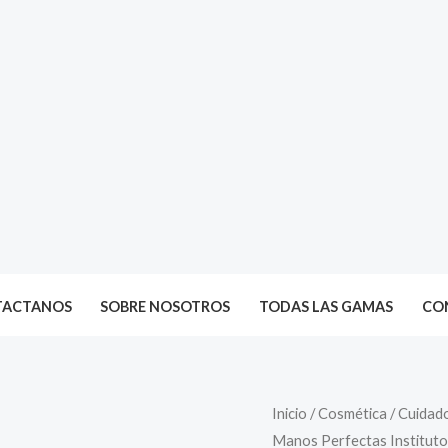
TACTANOS
SOBRE NOSOTROS
TODAS LAS GAMAS
CON
Crema
Inicio
/
Cosmética
/
Cuidad
Manos Perfectas Instituto
cuidado