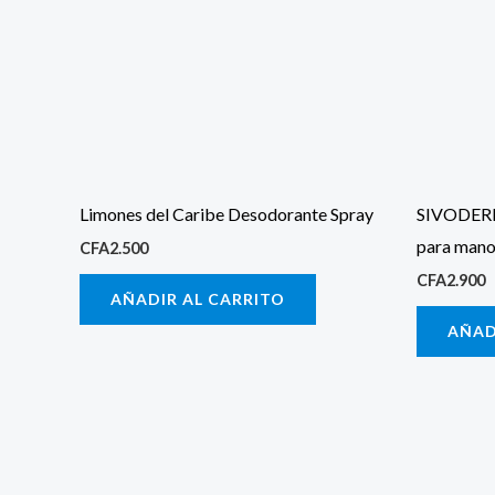
Limones del Caribe Desodorante Spray
SIVODERM 
para man
CFA
2.500
CFA
2.900
AÑADIR AL CARRITO
AÑAD