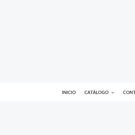
Ir
al
contenido
INICIO
CATÁLOGO
CON