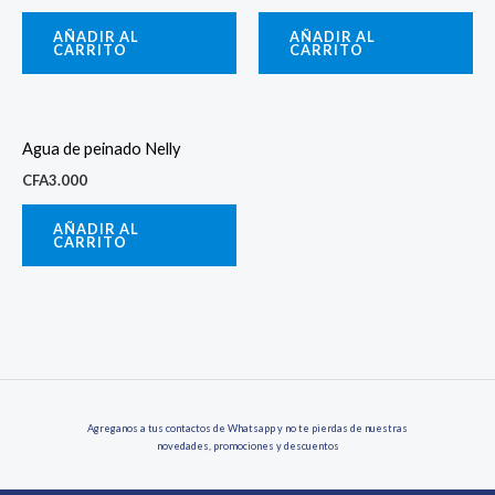
AÑADIR AL
AÑADIR AL
CARRITO
CARRITO
Agua de peinado Nelly
CFA
3.000
AÑADIR AL
CARRITO
Agreganos a tus contactos de Whatsapp y no te pierdas de nuestras
novedades, promociones y descuentos