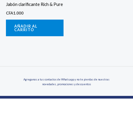
Jabón clarificante Rich & Pure
CFA
1.000
AÑADIR AL
CARRITO
Agreganos a tus contactos de Whatsapp y no te pierdas de nuestras
novedades, promociones y descuentos