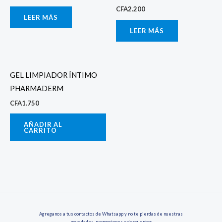
CFA
2.200
LEER MÁS
LEER MÁS
GEL LIMPIADOR ÍNTIMO
PHARMADERM
CFA
1.750
AÑADIR AL
CARRITO
Agreganos a tus contactos de Whatsapp y no te pierdas de nuestras
novedades, promociones y descuentos