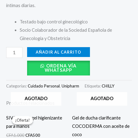
íntimas diarias.
Testado bajo control ginecológico
Socio Colaborador de la Sociedad Española de
Ginecología y Obstetricia
AÑADIR AL CARRITO
ORDENA VÍA
WHATSAPP
Categorías:
Cuidado Personal
,
Unipharm
Etiqueta:
CHILLY
AGOTADO
AGOTADO
Productos relacionados
El
El
precio
precio
SIVODERM gel higienizante
Gel de ducha clarificante
¡Oferta!
¡Oferta!
original
actual
para manos
COCODERMA con aceite de
era:
es:
CFA1.000.
CFA500.
coco
CFA
1.000
CFA
500