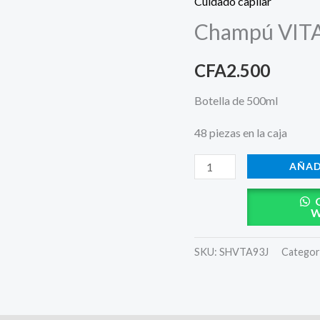
Cuidado capilar
Amarillo
Champú VITA
cantidad
CFA
2.500
Botella de 500ml
48 piezas en la caja
AÑAD
W
SKU:
SHVTA93J
Categor