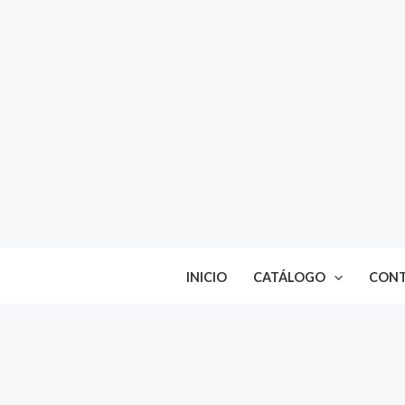
Ir
al
contenido
INICIO
CATÁLOGO
CON