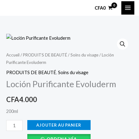
Aller
CFA
0
au
contenu
quantité
de
Loción
Accueil
/
PRODUITS DE BEAUTÉ
/
Soins du visage
/ Loción
Purificante Evoluderm
Purificante
Evoluderm
PRODUITS DE BEAUTÉ
,
Soins du visage
Loción Purificante Evoluderm
CFA
4.000
200ml
AJOUTER AU PANIER